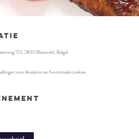
atie
teenweg 173, 2830 Blaasveld, België
llingen voor Analytics en functionele cookies.
venement
euwsbrief
Ont