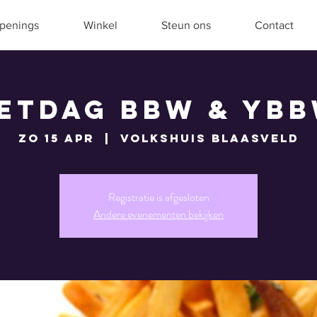
penings
Winkel
Steun ons
Contact
etdag BBW & YB
zo 15 apr
  |  
Volkshuis Blaasveld
Registratie is afgesloten
Andere evenementen bekijken