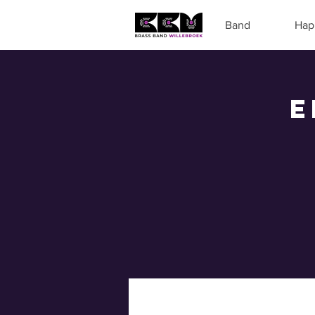
Band
Hap
E