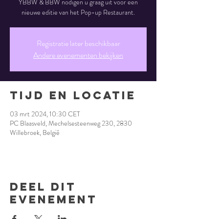
YBBW & BBW nodigen u graag uit voor een
nieuwe editie van het Pop-up Restaurant.
Registratie later beschikbaar
Andere evenementen bekijken
Tijd en locatie
03 mrt 2024, 10:30 CET
PC Blaasveld, Mechelsesteenweg 230, 2830
Willebroek, België
Deel dit
evenement