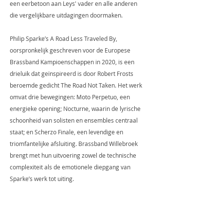
een eerbetoon aan Leys' vader en alle anderen
die vergelijkbare uitdagingen doormaken.
Philip Sparke’s A Road Less Traveled By,
oorspronkelijk geschreven voor de Europese
Brassband Kampioenschappen in 2020, is een
drieluik dat geïnspireerd is door Robert Frosts
beroemde gedicht The Road Not Taken. Het werk
omvat drie bewegingen: Moto Perpetuo, een
energieke opening; Nocturne, waarin de lyrische
schoonheid van solisten en ensembles centraal
staat; en Scherzo Finale, een levendige en
triomfantelijke afsluiting. Brassband Willebroek
brengt met hun uitvoering zowel de technische
complexiteit als de emotionele diepgang van
Sparke’s werk tot uiting.
De CD sluit af met Jonathan Bates’ Pall Mall, een
bruisend en speels werk geschreven voor het