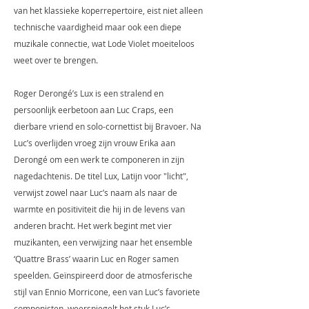
van het klassieke koperrepertoire, eist niet alleen
technische vaardigheid maar ook een diepe
muzikale connectie, wat Lode Violet moeiteloos
weet over te brengen.
Roger Derongé’s Lux is een stralend en
persoonlijk eerbetoon aan Luc Craps, een
dierbare vriend en solo-cornettist bij Bravoer. Na
Luc’s overlijden vroeg zijn vrouw Erika aan
Derongé om een werk te componeren in zijn
nagedachtenis. De titel Lux, Latijn voor "licht",
verwijst zowel naar Luc’s naam als naar de
warmte en positiviteit die hij in de levens van
anderen bracht. Het werk begint met vier
muzikanten, een verwijzing naar het ensemble
‘Quattre Brass’ waarin Luc en Roger samen
speelden. Geïnspireerd door de atmosferische
stijl van Ennio Morricone, een van Luc’s favoriete
componisten, weerspiegelt het stuk Luc’s