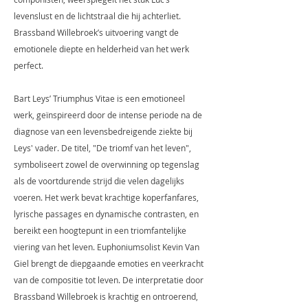
levenslust en de lichtstraal die hij achterliet.
Brassband Willebroek’s uitvoering vangt de
emotionele diepte en helderheid van het werk
perfect.
Bart Leys’ Triumphus Vitae is een emotioneel
werk, geïnspireerd door de intense periode na de
diagnose van een levensbedreigende ziekte bij
Leys' vader. De titel, "De triomf van het leven",
symboliseert zowel de overwinning op tegenslag
als de voortdurende strijd die velen dagelijks
voeren. Het werk bevat krachtige koperfanfares,
lyrische passages en dynamische contrasten, en
bereikt een hoogtepunt in een triomfantelijke
viering van het leven. Euphoniumsolist Kevin Van
Giel brengt de diepgaande emoties en veerkracht
van de compositie tot leven. De interpretatie door
Brassband Willebroek is krachtig en ontroerend,