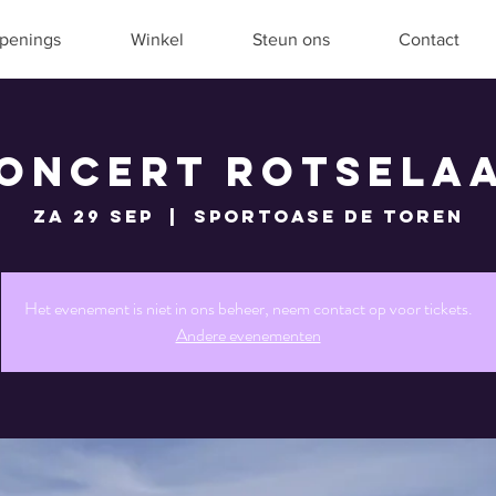
penings
Winkel
Steun ons
Contact
oncert Rotsela
za 29 sep
  |  
Sportoase De Toren
Het evenement is niet in ons beheer, neem contact op voor tickets.
Andere evenementen