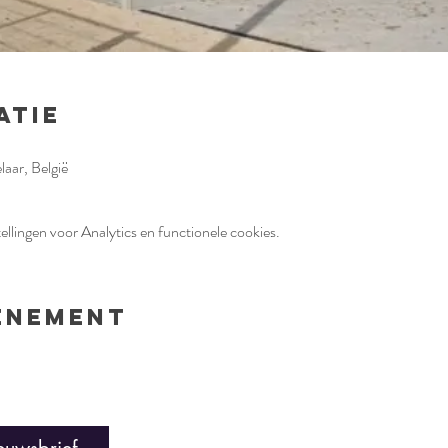
atie
aar, België
llingen voor Analytics en functionele cookies.
venement
euwsbrief
Ont