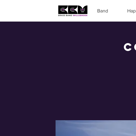
Band
Hap
C