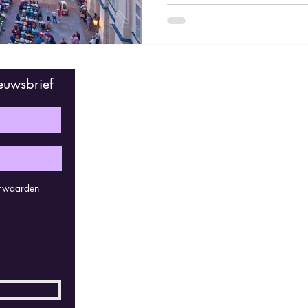
euwsbrief
Ont
orwaarden
Con
Kerks
2830 
Belgi
bras