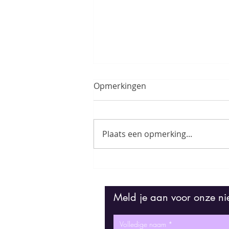
Opmerkingen
Plaats een opmerking...
Brassband Willebroek wint
prestigieuze Ultima
Vlaanderen Cultuurprijs
Meld je aan voor onze ni