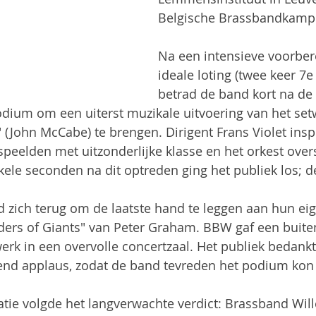
Belgische Brassbandkamp
Na een intensieve voorber
ideale loting (twee keer 7e
betrad de band kort na de
odium om een uiterst muzikale uitvoering van het set
 (John McCabe) te brengen. Dirigent Frans Violet inspi
speelden met uitzonderlijke klasse en het orkest overs
ele seconden na dit optreden ging het publiek los; d
 zich terug om de laatste hand te leggen aan hun ei
ders of Giants" van Peter Graham. BBW gaf een buit
werk in een overvolle concertzaal. Het publiek bedankt
nd applaus, zodat de band tevreden het podium kon 
tie volgde het langverwachte verdict: Brassband Wil