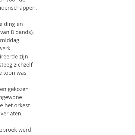
ioenschappen.
eiding en 
 van 8 bands), 
 middag 
werk 
reerde zijn 
teeg zichzelf 
e toon was 
gen gekozen 
engewone 
e het orkest 
verlaten.
lebroek werd 