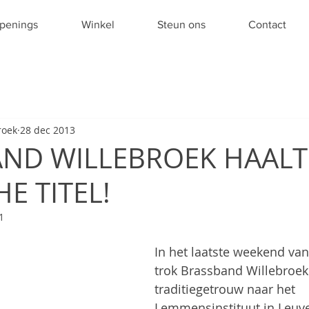
penings
Winkel
Steun ons
Contact
roek
28 dec 2013
ND WILLEBROEK HAALT
E TITEL!
1
In het laatste weekend va
trok Brassband Willebroek
traditiegetrouw naar het 
Lemmensinstituut in Leuve