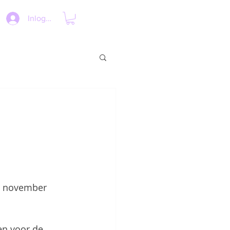
Inloggen
n november 
 
n voor de 