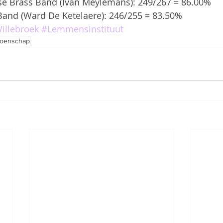
e Brass Band (Ivan Meylemans): 249/267 = 86.00%  
s Band (Ward De Ketelaere): 246/255 = 83.50% 
illebroek
#Lemmensinstituut
ioenschap