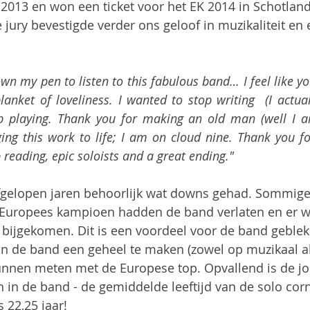
013 en won een ticket voor het EK 2014 in Schotland
jury bevestigde verder ons geloof in muzikaliteit en
wn my pen to listen to this fabulous band… I feel like y
nket of loveliness. I wanted to stop writing  (I actuall
rb playing. Thank you for making an old man (well I am
ing this work to life; I am on cloud nine. Thank you fo
reading, epic soloists and a great ending."
fgelopen jaren behoorlijk wat downs gehad. Sommig
s Europees kampioen hadden de band verlaten en er w
bijgekomen. Dit is een voordeel voor de band geblek
n de band een geheel te maken (zowel op muzikaal al
kunnen meten met de Europese top. Opvallend is de jon
 in de band - de gemiddelde leeftijd van de solo corn
22,25 jaar!