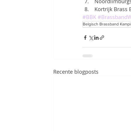
 Noordlimburgs
 Kortrijk Bras
#BBK
#BrassbandW
Belgisch Brassband Kamp
Recente blogposts