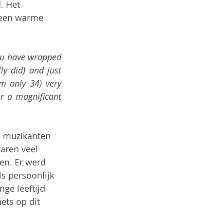
. Het 
 een warme 
ou have wrapped 
y did) and just 
 only 34) very 
r a magnificant 
e muzikanten 
aren veel 
en. Er werd 
s persoonlijk 
ge leeftijd 
ets op dit 