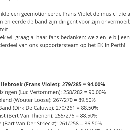
e een geëmotioneerde Frans Violet de musici die al 
en eerde de band zijn dirigent voor zijn onvermoeib
eit.
k wil graag al haar fans bedanken; we zien je bij een
derdeel van ons supportersteam op het EK in Perth!
llebroek (Frans Violet): 279/285 = 94.00%
izingen (Luc Vertommen): 258/282 = 90.00%  
eland (Wouter Loose): 267/270 = 89.50%  
 Band (Dirk De Caluwe): 270/261 = 88.50%  
ist (Bert Van Thienen): 255/276 = 88.50%  
 (Bart Van Der Strieckt): 261/258 = 86.50%  