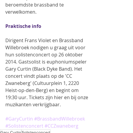
beroemdste brassband te 
verwelkomen.
Praktische info
Dirigent Frans Violet en Brassband 
Willebroek nodigen u graag uit voor 
hun solistenconcert op 26 oktober 
2014. Gastsolist is euphoniumspeler 
Gary Curtin (Black Dyke Band). Het 
concert vindt plaats op de 'CC 
Zwaneberg' (Cultuurplein 1, 2220 
Heist-op-den-Berg) en begint om 
19:30 uur. Tickets zijn hier en bij onze 
muzikanten verkrijgbaar.
#GaryCurtin
#BrassbandWillebroek
#Solistenconcert
#CCZwaneberg
Gary Curtin
Solistenconcert