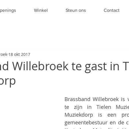
penings
Winkel
Steun ons
Contact
roek
18 okt 2017
d Willebroek te gast in T
orp
Brassband Willebroek is v
te zijn in Tielen Muzie
Muziekdorp is een pro
gemeentebestuur en de cu