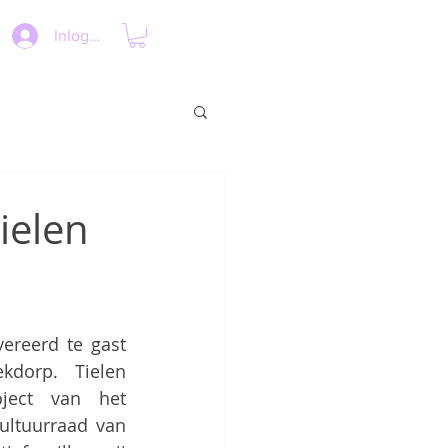
Inloggen
ielen
ereerd te gast 
kdorp. Tielen 
ject van het 
ltuurraad van 