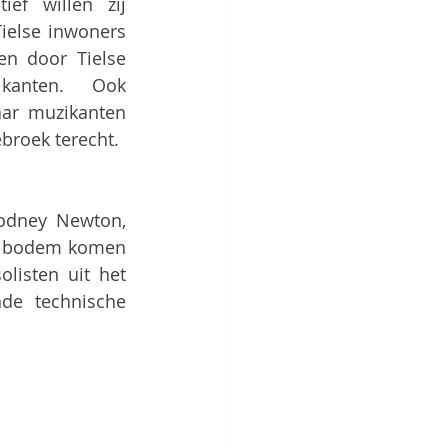
ief willen zij 
ielse inwoners 
n door Tielse 
kanten. Ook 
ar muzikanten 
broek terecht.
odney Newton, 
n bodem komen 
listen uit het 
e technische 