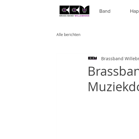
Band
Hap
Alle berichten
Brassband Willeb
Brassban
Muziekd