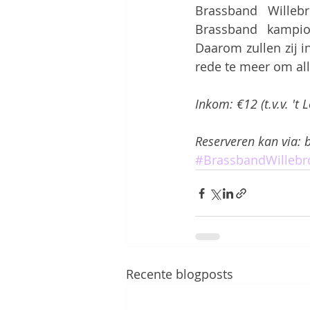
Brassband Willeb
Brassband kampioe
Daarom zullen zij i
rede te meer om all
Inkom: €12 (t.v.v. 't 
Reserveren kan via:
#BrassbandWillebr
Recente blogposts