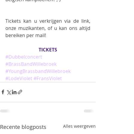
Tickets kan u verkrijgen via de link, 
onze muzikanten, of u kan ons altijd 
bereiken per mail!
TICKETS
#Dubbelconcert
#BrassBandWillebroek
#YoungBrassbandWillebroek
#LodeViolet
#FransViolet
Recente blogposts
Alles weergeven