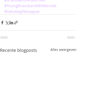
#BrassBandWillebroek
#YoungBrassbandWillebroek
#GelukkigNieuwjaar
Recente blogposts
Alles weergeven