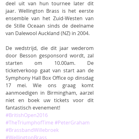
deel uit van hun tournee later dit 
jaar. Wellington Brass is het eerste 
ensemble van het Zuid-Westen van 
de Stille Oceaan sinds de deelname 
van Dalewool Auckland (NZ) in 2004.
De wedstrijd, die dit jaar wederom 
door Besson gesponsord wordt, zal 
starten om 10.00am. De 
ticketverkoop gaat van start aan de 
Symphony Hall Box Office op dinsdag 
17 mei. Wie ons graag komt 
aanmoedigen in Birmingham, aarzel 
niet en boek uw tickets voor dit 
fantastisch evenement!
#BritishOpen2016
#TheTriumphofTime
#PeterGraham
#BrassbandWillebroek
#WellingtonBrass